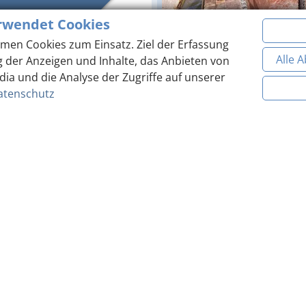
rwendet Cookies
men Cookies zum Einsatz. Ziel der Erfassung
und führt am rechten Ufer
Alle 
g der Anzeigen und Inhalte, das Anbieten von
 Wesenufer. Zwischenzeitlich erwartet Sie in Oberranna d
dia und die Analyse der Zugriffe auf unserer
atenschutz
 Schlinge. Sie folgen der Donau entlang des linken oder r
s erwartet Sie die Linzer Pforte. Bald stehen Sie in Linz,
Teilen
TOP ANGEBOTE