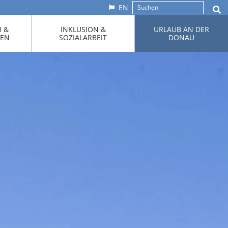
EN
N &
INKLUSION &
URLAUB AN DER
KEN
SOZIALARBEIT
DONAU