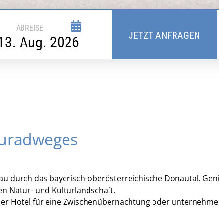
August
2026
ABREISE
Mi
Do
Fr
Sa
So
JETZT ANFRAGEN
29
30
31
1
2
5
6
7
8
9
12
13
14
15
16
19
20
21
22
23
26
27
28
29
30
2
3
4
5
6
auradweges
Löschen
u durch das bayerisch-oberösterreichische Donautal. Gen
n Natur- und Kulturlandschaft.
nser Hotel für eine Zwischenübernachtung oder unternehme