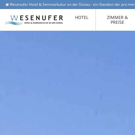
Wesenufer Hotel & Seminarkultur an der Donau - ein Standort der pro men
Wesenufer 1, 4085 Waldkirchen am Wesen
office@hotel-wesenufer.at
HOTEL
ZIMMER &
PREISE