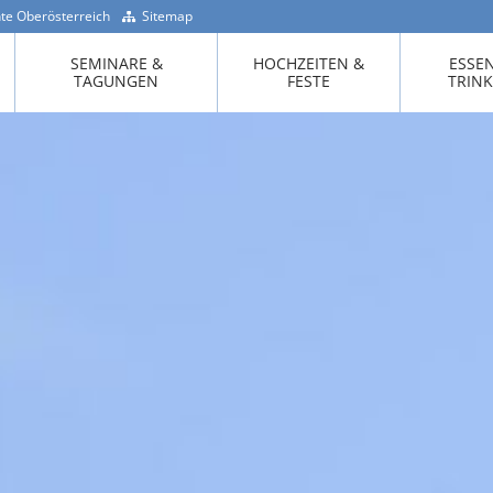
te Oberösterreich
Sitemap
+43 -7718 / 200 90
SEMINARE &
HOCHZEITEN &
ESSE
TAGUNGEN
FESTE
TRIN