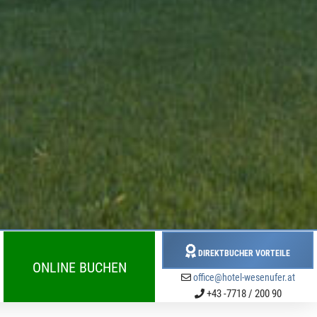
DIREKTBUCHER VORTEILE
ONLINE BUCHEN
office@hotel-wesenufer.at
+43 -7718 / 200 90