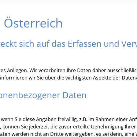
12
13
14
15
16
19
20
21
22
23
 Österreich
26
27
28
29
30
2
3
4
5
6
reckt sich auf das Erfassen und 
Löschen
res Anliegen. Wir verarbeiten Ihre Daten daher ausschließ
informieren wir Sie über die wichtigsten Aspekte der Dat
sonenbezogener Daten
enn Sie diese Angaben freiwillig, z.B. im Rahmen einer Anf
önnen Sie jederzeit die zuvor erteilte Genehmigung Ihrer
e Daten werden nicht an Dritte weitergeben, es sei denn, ein