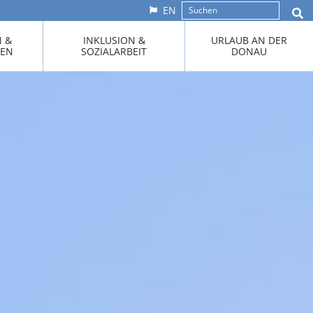
EN
N &
INKLUSION &
URLAUB AN DER
KEN
SOZIALARBEIT
DONAU