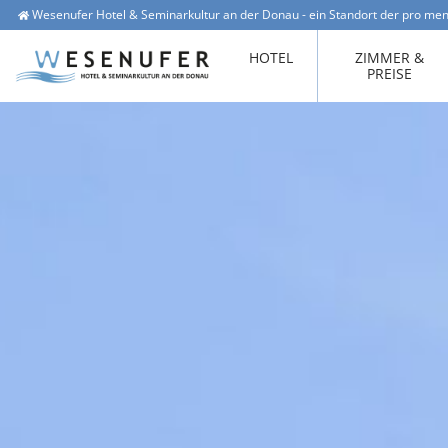
Wesenufer Hotel & Seminarkultur an der Donau - ein Standort der pro men
Wesenufer 1, 4085 Waldkirchen am Wesen
office@hotel-wesenufer.at
HOTEL
ZIMMER &
PREISE