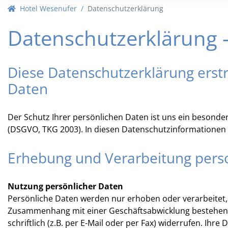
10
11
12
13
14
15
16
10
11
Hotel Wesenufer
Datenschutzerklärung
17
18
19
20
21
22
23
17
18
Datenschutzerklärung -
24
25
26
27
28
29
30
24
25
31
1
2
3
4
5
6
31
1
Diese Datenschutzerklärung erst
Heute
Löschen
Heute
Daten
Der Schutz Ihrer persönlichen Daten ist uns ein besonde
(DSGVO, TKG 2003). In diesen Datenschutzinformationen 
Erhebung und Verarbeitung per
Nutzung persönlicher Daten
Persönliche Daten werden nur erhoben oder verarbeitet, w
Zusammenhang mit einer Geschäftsabwicklung bestehen, k
schriftlich (z.B. per E-Mail oder per Fax) widerrufen. Ihr