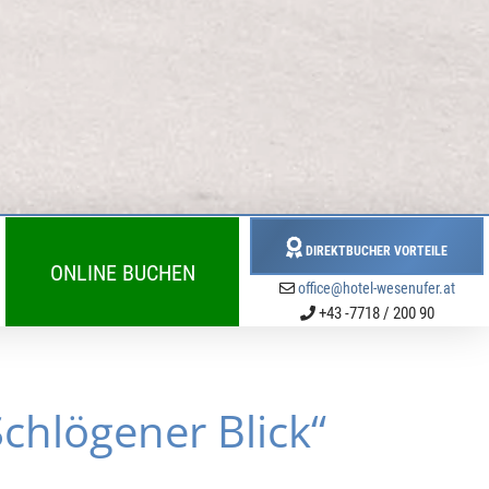
DIREKTBUCHER VORTEILE
ONLINE BUCHEN
office@hotel-wesenufer.at
+43 -7718 / 200 90
chlögener Blick“