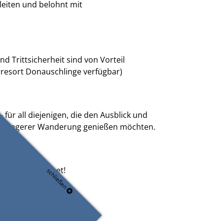
leiten und belohnt mit
Löschen
!
d Trittsicherheit sind von Vorteil
erresort Donauschlinge verfügbar)
für all diejenigen, die den Ausblick und
hne längerer Wanderung genießen möchten.
ollstuhlgeeignet!
schließen
ze vorhanden)
rn1njbPtcviu5