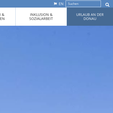
EN
N &
INKLUSION &
URLAUB AN DER
KEN
SOZIALARBEIT
DONAU