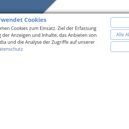
rwendet Cookies
Teilen
men Cookies zum Einsatz. Ziel der Erfassung
Alle 
g der Anzeigen und Inhalte, das Anbieten von
dia und die Analyse der Zugriffe auf unserer
atenschutz
TOP ANGEBOTE
urzurlaub oder ausgedehnte Ferien: Angebote für Ihren Sommer- und Winterurla