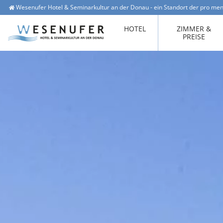
Wesenufer Hotel & Seminarkultur an der Donau - ein Standort der pro men
Wesenufer 1, 4085 Waldkirchen am Wesen
office@hotel-wesenufer.at
HOTEL
ZIMMER &
PREISE