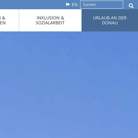
EN
N &
INKLUSION &
URLAUB AN DER
KEN
SOZIALARBEIT
DONAU