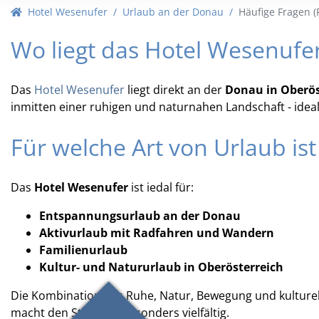
10
11
12
13
14
15
16
10
11
Hotel Wesenufer
Urlaub an der Donau
Häufige Fragen (
17
18
19
20
21
22
23
17
18
Wo liegt das Hotel Wesenufe
24
25
26
27
28
29
30
24
25
31
1
2
3
4
5
6
31
1
Das
Hotel Wesenufer
liegt direkt an der
Donau in Oberös
inmitten einer ruhigen und naturnahen Landschaft - ideal
Heute
Löschen
Heute
Für welche Art von Urlaub is
Das
Hotel Wesenufer
ist iedal für:
Entspannungsurlaub an der Donau
Aktivurlaub mit Radfahren und Wandern
Familienurlaub
Kultur- und Natururlaub in Oberösterreich
Die Kombination aus Ruhe, Natur, Bewegung und kulturel
macht den Standort besonders vielfältig.