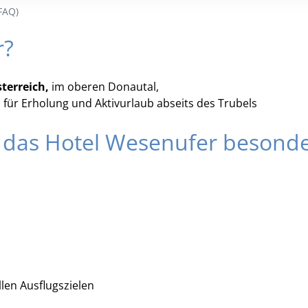
12
13
14
15
16
FAQ)
19
20
21
22
23
r?
26
27
28
29
30
2
3
4
5
6
terreich,
im oberen Donautal,
 für Erholung und Aktivurlaub abseits des Trubels
Löschen
t das Hotel Wesenufer besonde
len Ausflugszielen