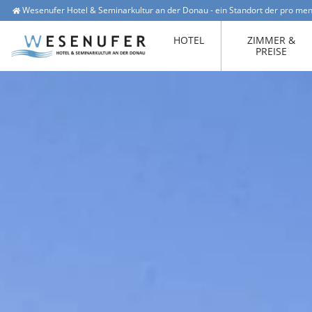
Wesenufer Hotel & Seminarkultur an der Donau - ein Standort der pro men
Wesenufer 1, 4085 Waldkirchen am Wesen
office@hotel-wesenufer.at
HOTEL
ZIMMER &
PREISE