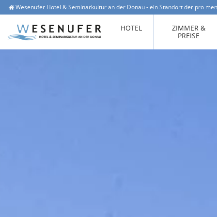
Wesenufer Hotel & Seminarkultur an der Donau - ein Standort der pro men
Wesenufer 1, 4085 Waldkirchen am Wesen
office@hotel-wesenufer.at
HOTEL
ZIMMER &
PREISE