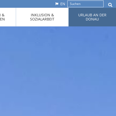
EN
N &
INKLUSION &
URLAUB AN DER
KEN
SOZIALARBEIT
DONAU