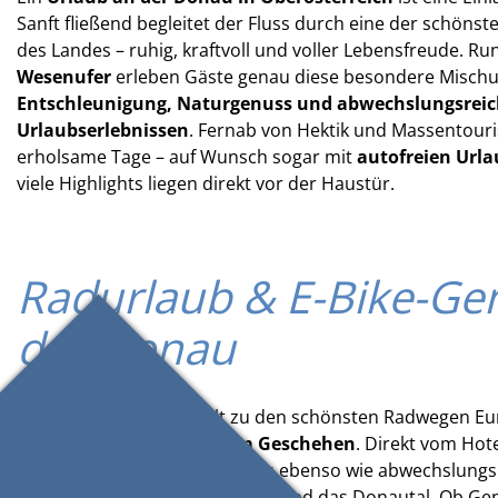
Sanft fließend begleitet der Fluss durch eine der schöns
des Landes – ruhig, kraftvoll und voller Lebensfreude. R
Wesenufer
erleben Gäste genau diese besondere Misch
Entschleunigung, Naturgenuss und abwechslungsrei
Urlaubserlebnissen
. Fernab von Hektik und Massentouri
erholsame Tage – auf Wunsch sogar mit
autofreien Ur
viele Highlights liegen direkt vor der Haustür.
Radurlaub & E-Bike-Ge
der Donau
Der Donau‑Radweg zählt zu den schönsten Radwegen Eu
Wesenufer liegt mitten am Geschehen
. Direkt vom Hot
Radtouren entlang des Flusses ebenso wie abwechslung
durch das hügelige Mühlviertel und das Donautal. Ob Gen