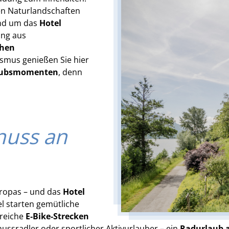
ten Naturlandschaften
und um das
Hotel
ung aus
chen
smus genießen Sie hier
laubsmomenten
, denn
nuss an
ropas – und das
Hotel
el starten gemütliche
sreiche
E‑Bike‑Strecken
ussradler oder sportlicher Aktivurlauber – ein
Radurlaub 