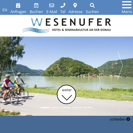
EN
Anfragen
Buchen
E-Mail
Tel
Adresse
Suchen
Menü
weiter
schließen