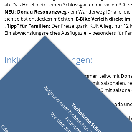
ab. Das Hotel bietet einen Schlossgarten mit vielen Pl
NEU: Donau Resonanzweg -
ein Wanderweg für alle, di
sich selbst entdecken möchten.
E-Bike Verleih direkt im 
„Tipp“ für Familien:
Der Freizeitpark IKUNA liegt nur 12
Ein abwechslungsreiches Ausflugsziel – besonders für Fam
Inkludierte Leistungen:
2 x Übernachtung im Doppelzimmer, teilw. mit Donau
2 x reichhaltiges Frühstücksbuffet mit saisonalen, 
2 x Abendessen im Hotel (3-Gang Menü mit saisonal
1 x „Sauwald Cocktail“ zur Begrüßung
„Durstlöscher Bars“ mit regionalen Säften, Soda un
DONAU.Erlebnis Card
Gratis Walking-Stöcke für einen ½ Tag (nach Verfügb