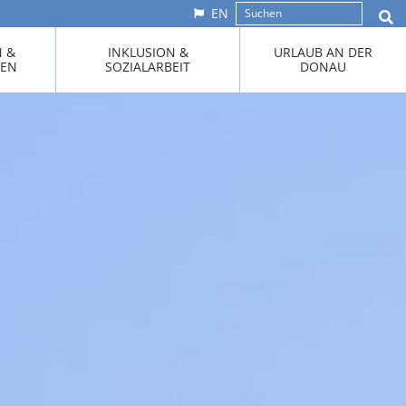
EN
N &
INKLUSION &
URLAUB AN DER
KEN
SOZIALARBEIT
DONAU