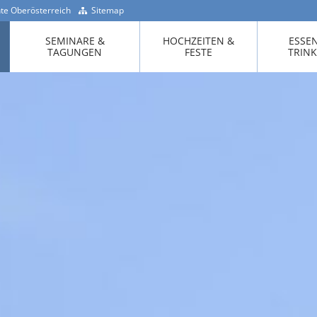
te Oberösterreich
Sitemap
+43 -7718 / 200 90
SEMINARE &
HOCHZEITEN &
ESSE
TAGUNGEN
FESTE
TRIN