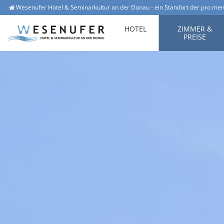
Wesenufer Hotel & Seminarkultur an der Donau - ein Standort der pro men
Wesenufer 1, 4085 Waldkirchen am Wesen
office@hotel-wesenufer.at
HOTEL
ZIMMER &
PREISE