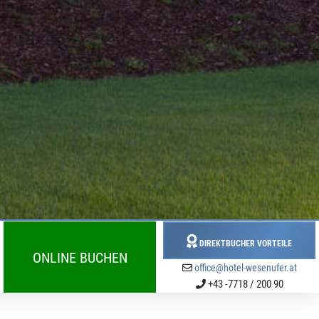
DIREKTBUCHER VORTEILE
ONLINE BUCHEN
office@hotel-wesenufer.at
+43 -7718 / 200 90