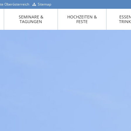
te Oberösterreich
Sitemap
+43 -7718 / 200 90
SEMINARE &
HOCHZEITEN &
ESSE
TAGUNGEN
FESTE
TRIN