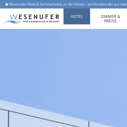
Wesenufer Hotel & Seminarkultur an der Donau - ein Standort der pro men
Wesenufer 1, 4085 Waldkirchen am Wesen
office@hotel-wesenufer.at
HOTEL
ZIMMER &
PREISE