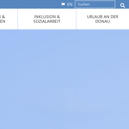
EN
N &
INKLUSION &
URLAUB AN DER
KEN
SOZIALARBEIT
DONAU