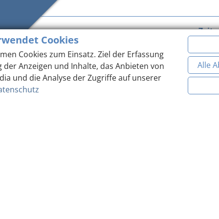
Zeit
rwendet Cookies
Do, 1. Jan. 2026 -
Previous
2 Zeiträume
men Cookies zum Einsatz. Ziel der Erfassung
Alle 
g der Anzeigen und Inhalte, das Anbieten von
dia und die Analyse der Zugriffe auf unserer
atenschutz
Sie haben Fragen? +43 -7718 / 200 90
Zurück zur Liste der Pauschalen
Teilen