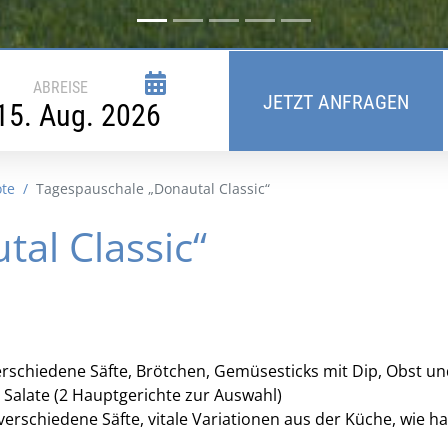
August
2026
ABREISE
Mi
Do
Fr
Sa
So
JETZT ANFRAGEN
29
30
31
1
2
5
6
7
8
9
12
13
14
15
16
te
Tagespauschale „Donautal Classic“
19
20
21
22
23
al Classic“
26
27
28
29
30
2
3
4
5
6
Löschen
rschiedene Säfte, Brötchen, Gemüsesticks mit Dip, Obst und
Salate (2 Hauptgerichte zur Auswahl)
verschiedene Säfte, vitale Variationen aus der Küche, wie 