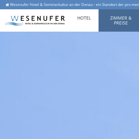
Wesenufer Hotel & Seminarkultur an der Donau - ein Standort der pro men
Wesenufer 1, 4085 Waldkirchen am Wesen
office@hotel-wesenufer.at
HOTEL
ZIMMER &
PREISE