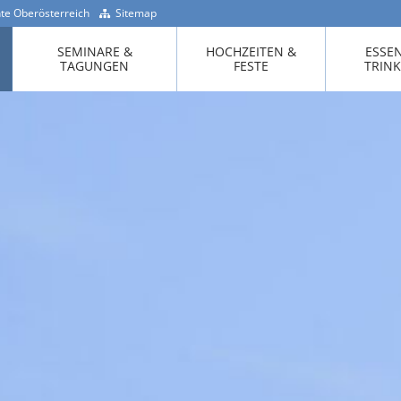
te Oberösterreich
Sitemap
+43 -7718 / 200 90
SEMINARE &
HOCHZEITEN &
ESSE
TAGUNGEN
FESTE
TRIN