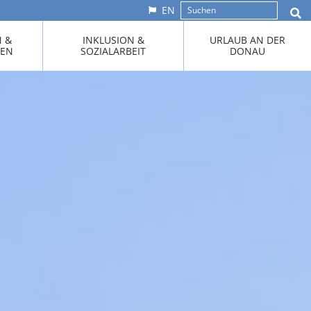
EN
N &
INKLUSION &
URLAUB AN DER
KEN
SOZIALARBEIT
DONAU