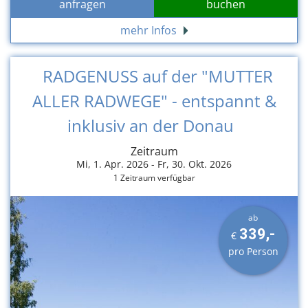
anfragen
buchen
mehr Infos
RADGENUSS auf der "MUTTER
ALLER RADWEGE" - entspannt &
inklusiv an der Donau
Zeitraum
Mi, 1. Apr. 2026 -
Fr, 30. Okt. 2026
1 Zeitraum verfügbar
ab
339,-
€
pro Person