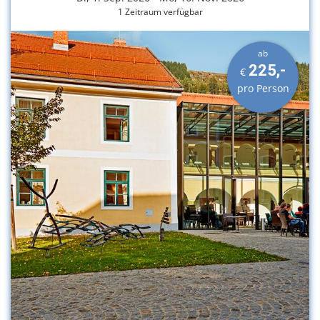
1 Zeitraum verfügbar
ab
225,-
€
pro Person