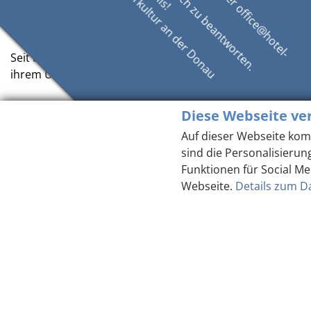
(
Sustainable Development Goals)
(am besten im Kerngesch
umgesetzt wurde.
Seit bereits zehn Jahren holt das Magazin Menschen vor d
ihrem Unternehmen für eine nachhaltige Entwicklung eng
Diese Webseite ve
Auf dieser Webseite kom
Zurück
sind die Personalisierun
Funktionen für Social Me
Webseite.
Details zum D
K