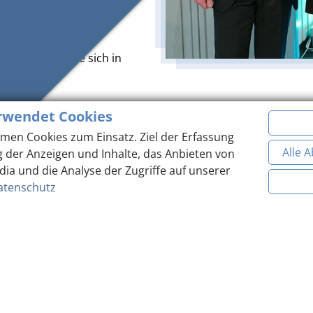
äft), der tatsächlich
en Vorhang, die sich in
agieren.
rwendet Cookies
men Cookies zum Einsatz. Ziel der Erfassung
Alle 
g der Anzeigen und Inhalte, das Anbieten von
dia und die Analyse der Zugriffe auf unserer
Teilen
atenschutz
TOP ANGEBOTE
urzurlaub oder ausgedehnte Ferien: Angebote für Ihren Sommer- und Winterurla