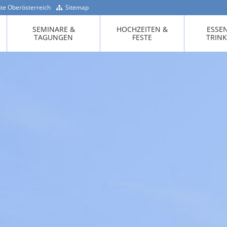
te Oberösterreich
Sitemap
+43 -7718 / 200 90
SEMINARE &
HOCHZEITEN &
ESSE
TAGUNGEN
FESTE
TRIN