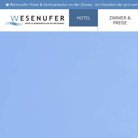
Wesenufer Hotel & Seminarkultur an der Donau - ein Standort der pro men
Wesenufer 1, 4085 Waldkirchen am Wesen
office@hotel-wesenufer.at
HOTEL
ZIMMER &
PREISE