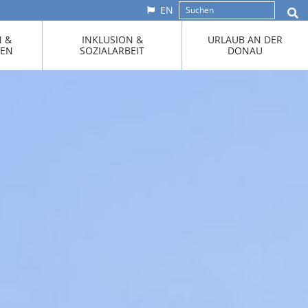
EN
N &
INKLUSION &
URLAUB AN DER
KEN
SOZIALARBEIT
DONAU