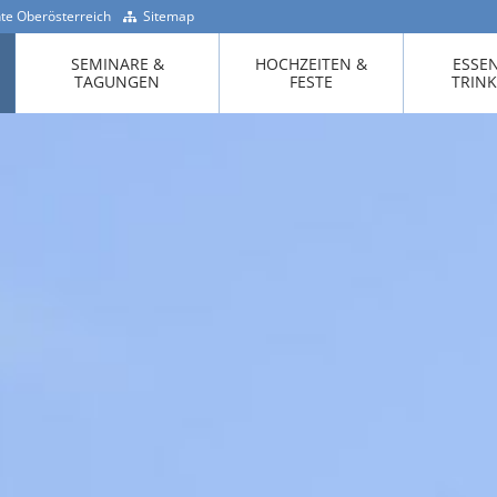
te Oberösterreich
Sitemap
+43 -7718 / 200 90
SEMINARE &
HOCHZEITEN &
ESSE
TAGUNGEN
FESTE
TRIN