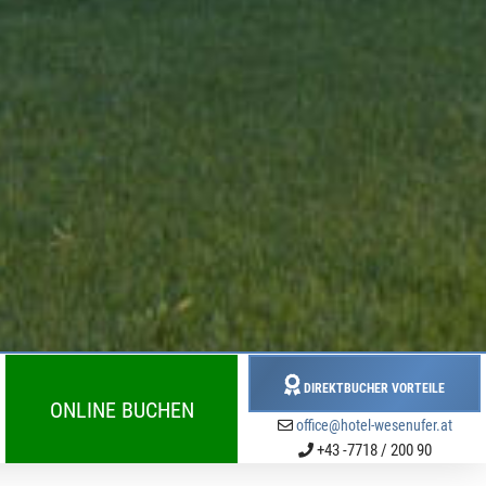
DIREKTBUCHER VORTEILE
ONLINE BUCHEN
office@hotel-wesenufer.at
+43 -7718 / 200 90