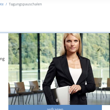
12
13
14
15
16
te
Tagungspauschalen
19
20
21
22
23
26
27
28
29
30
2
3
4
5
6
Löschen
ung
anfragen