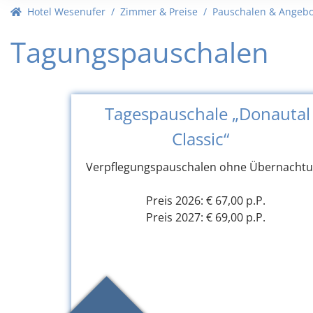
10
11
12
13
14
15
16
10
11
Hotel Wesenufer
Zimmer & Preise
Pauschalen & Angebo
17
18
19
20
21
22
23
17
18
Tagungspauschalen
24
25
26
27
28
29
30
24
25
31
1
2
3
4
5
6
31
1
Tagespauschale „Donautal
Heute
Löschen
Heute
Classic“
Verpflegungspauschalen ohne Übernacht
Preis 2026: € 67,00 p.P.
Preis 2027: € 69,00 p.P.