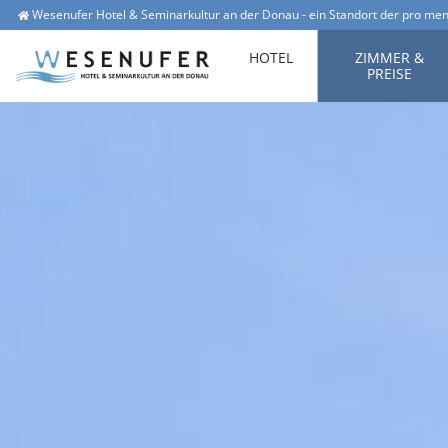
Wesenufer Hotel & Seminarkultur an der Donau - ein Standort der pro men
Wesenufer 1, 4085 Waldkirchen am Wesen
office@hotel-wesenufer.at
HOTEL
ZIMMER &
PREISE