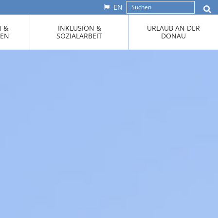
EN
N &
INKLUSION &
URLAUB AN DER
KEN
SOZIALARBEIT
DONAU